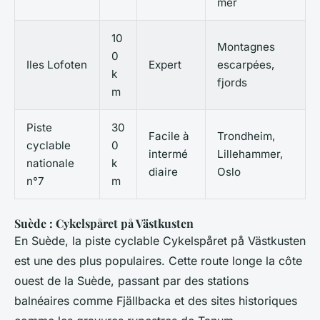
mer
10
Montagnes
0
Iles Lofoten
Expert
escarpées,
k
fjords
m
Piste
30
Facile à
Trondheim,
cyclable
0
intermé
Lillehammer,
nationale
k
diaire
Oslo
n°7
m
Suède : Cykelspåret på Västkusten
En Suède, la piste cyclable
Cykelspåret på Västkusten
est une des plus populaires. Cette route longe la côte
ouest de la Suède, passant par des stations
balnéaires comme Fjällbacka et des sites historiques