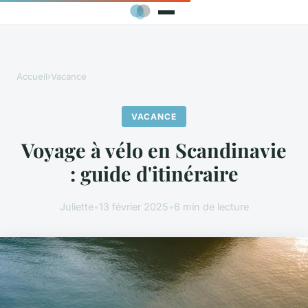
Accueil
›
Vacance
VACANCE
Voyage à vélo en Scandinavie
: guide d'itinéraire
Juliette
•
13 février 2025
•
6 min de lecture