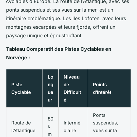
cyclables d’Europe. La route de l’Atlantique, avec ses
ponts suspendus et ses vues sur la mer, est un
itinéraire emblématique. Les iles Lofoten, avec leurs
montagnes escarpées et leurs fjords, offrent un
paysage unique et époustouflant.
Tableau Comparatif des Pistes Cyclables en
Norvège :
Lo
Niveau
Piste
ng
de
Points
Cyclable
ue
Difficult
d’Intérêt
ur
é
Ponts
80
Route de
Intermé
suspendus,
k
l’Atlantique
diaire
vues sur la
m