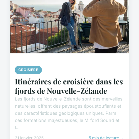
CROISIERE
Itinéraires de croisière dans les
fjords de Nouvelle-Zélande
Les fjords de Nouvelle-Zélande sont des merveilles
naturelles, offrant des paysages époustouflants et
des caractéristiques géologiques uniques. Parmi
ces formations majestueuses, le Milford Sound et
l...
31 janvier 2025
5 min de lecture →