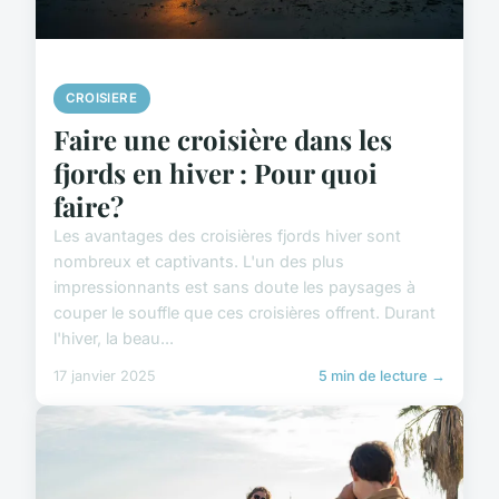
CROISIERE
Faire une croisière dans les
fjords en hiver : Pour quoi
faire?
Les avantages des croisières fjords hiver sont
nombreux et captivants. L'un des plus
impressionnants est sans doute les paysages à
couper le souffle que ces croisières offrent. Durant
l'hiver, la beau...
17 janvier 2025
5 min de lecture →