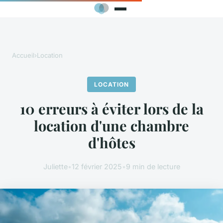
Accueil
›
Location
LOCATION
10 erreurs à éviter lors de la
location d'une chambre
d'hôtes
Juliette
•
12 février 2025
•
9 min de lecture